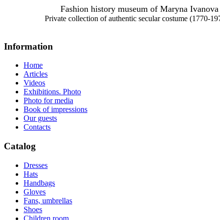
Fashion history museum of Maryna Ivanova
Private collection of authentic secular costume (1770-19
Information
Home
Articles
Videos
Exhibitions. Photo
Photo for media
Book of impressions
Our guests
Contacts
Catalog
Dresses
Hats
Handbags
Gloves
Fans, umbrellas
Shoes
Children room